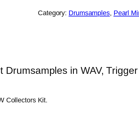
C
Category:
Drumsamples
, 
Pearl Mi
o
l
l
e
c
t
t Drumsamples in WAV, Trigger
o
r
s
K
W Collectors Kit.
i
t
(
A