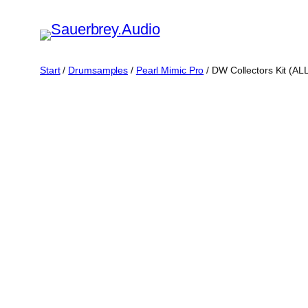
Zum
Inhalt
springen
Start
/
Drumsamples
/
Pearl Mimic Pro
/ DW Collectors Kit (AL